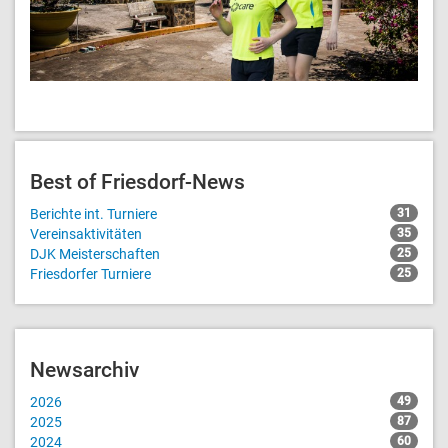
Best of Friesdorf-News
Berichte int. Turniere
31
Vereinsaktivitäten
35
DJK Meisterschaften
25
Friesdorfer Turniere
25
Newsarchiv
2026
49
2025
87
2024
60