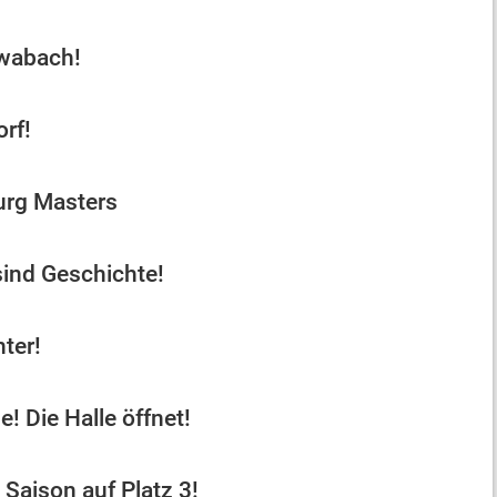
wabach!
rf!
urg Masters
sind Geschichte!
nter!
! Die Halle öffnet!
Saison auf Platz 3!