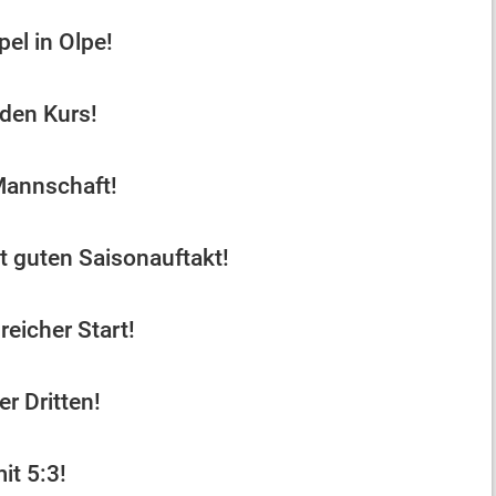
el in Olpe!
 den Kurs!
Mannschaft!
t guten Saisonauftakt!
reicher Start!
r Dritten!
it 5:3!