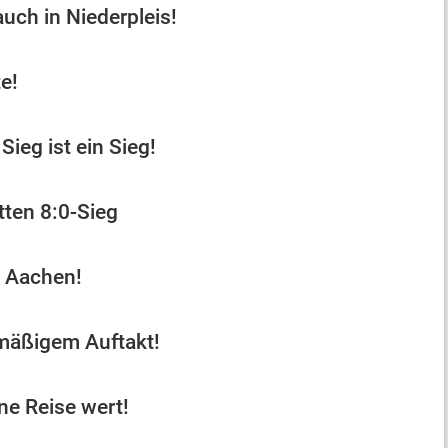
auch in Niederpleis!
e!
Sieg ist ein Sieg!
atten 8:0-Sieg
n Aachen!
mäßigem Auftakt!
ne Reise wert!