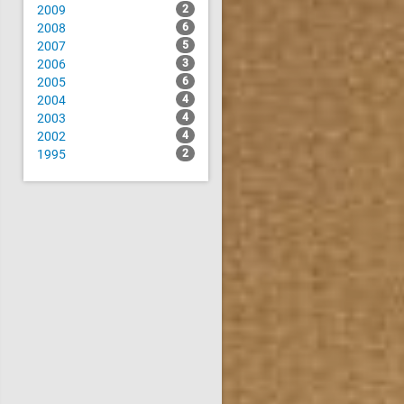
2009
2
2008
6
2007
5
2006
3
2005
6
2004
4
2003
4
2002
4
1995
2