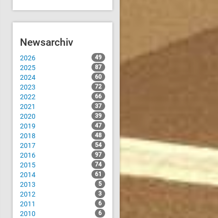
Newsarchiv
2026
49
2025
87
2024
60
2023
72
2022
66
2021
37
2020
39
2019
47
2018
48
2017
54
2016
97
2015
74
2014
61
2013
5
2012
3
2011
6
2010
6