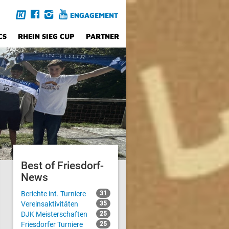
ENGAGEMENT
CS
RHEIN SIEG CUP
PARTNER
Best of Friesdorf-
News
Berichte int. Turniere
31
Vereinsaktivitäten
35
DJK Meisterschaften
25
Friesdorfer Turniere
25