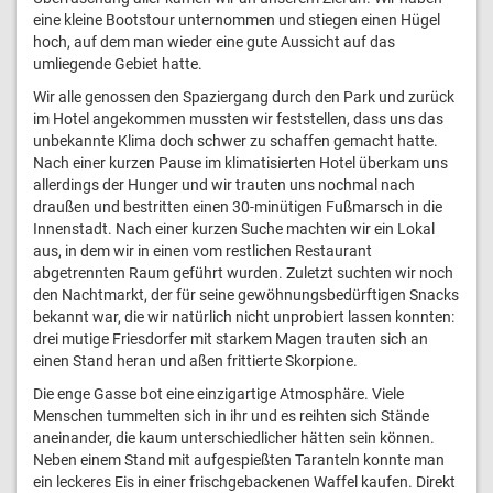
eine kleine Bootstour unternommen und stiegen einen Hügel
hoch, auf dem man wieder eine gute Aussicht auf das
umliegende Gebiet hatte.
Wir alle genossen den Spaziergang durch den Park und zurück
im Hotel angekommen mussten wir feststellen, dass uns das
unbekannte Klima doch schwer zu schaffen gemacht hatte.
Nach einer kurzen Pause im klimatisierten Hotel überkam uns
allerdings der Hunger und wir trauten uns nochmal nach
draußen und bestritten einen 30-minütigen Fußmarsch in die
Innenstadt. Nach einer kurzen Suche machten wir ein Lokal
aus, in dem wir in einen vom restlichen Restaurant
abgetrennten Raum geführt wurden. Zuletzt suchten wir noch
den Nachtmarkt, der für seine gewöhnungsbedürftigen Snacks
bekannt war, die wir natürlich nicht unprobiert lassen konnten:
drei mutige Friesdorfer mit starkem Magen trauten sich an
einen Stand heran und aßen frittierte Skorpione.
Die enge Gasse bot eine einzigartige Atmosphäre. Viele
Menschen tummelten sich in ihr und es reihten sich Stände
aneinander, die kaum unterschiedlicher hätten sein können.
Neben einem Stand mit aufgespießten Taranteln konnte man
ein leckeres Eis in einer frischgebackenen Waffel kaufen. Direkt