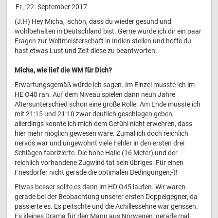
Fr., 22. September 2017
(J.H) Hey Micha, schön, dass du wieder gesund und
wohlbehalten in Deutschland bist. Gerne würde ich dir ein paar
Fragen zur Weltmeisterschaft in Indien stellen und hoffe du
hast etwas Lust und Zeit diese zu beantworten.
Micha, wie lief die WM für Dich?
Erwartungsgemäß würde ich sagen. Im Einzel musste ich im
HE O40 ran. Auf dem Niveau spielen dann neun Jahre
Altersunterschied schon eine große Rolle. Am Ende musste ich
mit 21:15 und 21:10 zwar deutlich geschlagen geben,
allerdings konnte ich mich dem Gefühl nicht erwehren, dass
hier mehr möglich gewesen wäre. Zumal ich doch reichlich
nervös war und ungewohnt viele Fehler in den ersten drei
Schlägen fabrizierte. Die hohe Halle (16 Meter) und der
reichlich vorhandene Zugwind tat sein übriges. Für einen
Friesdorfer nicht gerade die optimalen Bedingungen;-)!
Etwas besser sollte es dann im HD O45 laufen. Wir waren
gerade bei der Beobachtung unserer ersten Doppelgegner, da
passierte es. Es peitschte und die Achillessehne war gerissen.
Es kleines Drama für den Mann aus Norwegen, gerade mal