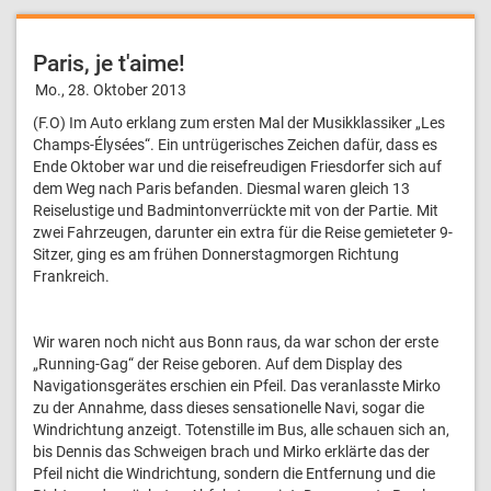
Paris, je t'aime!
Mo., 28. Oktober 2013
(F.O) Im Auto erklang zum ersten Mal der Musikklassiker „Les
Champs-Élysées“. Ein untrügerisches Zeichen dafür, dass es
Ende Oktober war und die reisefreudigen Friesdorfer sich auf
dem Weg nach Paris befanden. Diesmal waren gleich 13
Reiselustige und Badmintonverrückte mit von der Partie. Mit
zwei Fahrzeugen, darunter ein extra für die Reise gemieteter 9-
Sitzer, ging es am frühen Donnerstagmorgen Richtung
Frankreich.
Wir waren noch nicht aus Bonn raus, da war schon der erste
„Running-Gag“ der Reise geboren. Auf dem Display des
Navigationsgerätes erschien ein Pfeil. Das veranlasste Mirko
zu der Annahme, dass dieses sensationelle Navi, sogar die
Windrichtung anzeigt. Totenstille im Bus, alle schauen sich an,
bis Dennis das Schweigen brach und Mirko erklärte das der
Pfeil nicht die Windrichtung, sondern die Entfernung und die