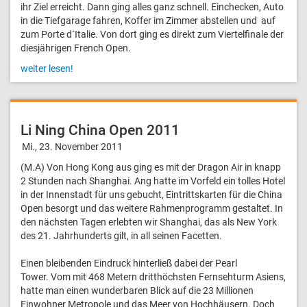
ihr Ziel erreicht. Dann ging alles ganz schnell. Einchecken, Auto
in die Tiefgarage fahren, Koffer im Zimmer abstellen und auf
zum Porte d´Italie. Von dort ging es direkt zum Viertelfinale der
diesjährigen French Open.
weiter lesen!
Li Ning China Open 2011
Mi., 23. November 2011
(M.A) Von Hong Kong aus ging es mit der Dragon Air in knapp
2 Stunden nach Shanghai. Ang hatte im Vorfeld ein tolles Hotel
in der Innenstadt für uns gebucht, Eintrittskarten für die China
Open besorgt und das weitere Rahmenprogramm gestaltet. In
den nächsten Tagen erlebten wir Shanghai, das als New York
des 21. Jahrhunderts gilt, in all seinen Facetten.
Einen bleibenden Eindruck hinterließ dabei der Pearl
Tower. Vom mit 468 Metern dritthöchsten Fernsehturm Asiens,
hatte man einen wunderbaren Blick auf die 23 Millionen
Einwohner Metropole und das Meer von Hochhäusern. Doch