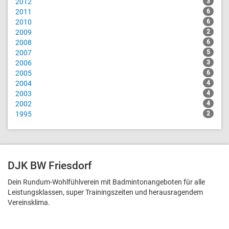
2012
3
2011
6
2010
6
2009
2
2008
6
2007
5
2006
3
2005
6
2004
4
2003
4
2002
4
1995
2
DJK BW Friesdorf
Dein Rundum-Wohlfühlverein mit Badmintonangeboten für alle
Leistungsklassen, super Trainingszeiten und heraus­ragendem
Vereinsklima.