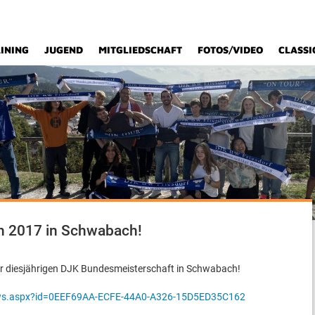
INING
JUGEND
MITGLIEDSCHAFT
FOTOS/VIDEO
CLASSI
n 2017 in Schwabach!
der diesjährigen DJK Bundesmeisterschaft in Schwabach!
raws.aspx?id=0EEF69AA-ECFE-44A0-A326-15D5ED35C162