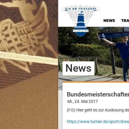
NEWS
TRA
News
Bundesmeisterschafte
Mi., 24. Mai 2017
(F.O) Hier geht es zur Auslosung 
https://www.turnier.de/sport/d