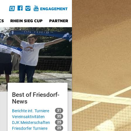
ENGAGEMENT
CS
RHEIN SIEG CUP
PARTNER
Best of Friesdorf-
News
Berichte int. Turniere
31
Vereinsaktivitäten
35
DJK Meisterschaften
25
Friesdorfer Turniere
25