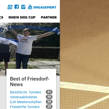
ENGAGEMENT
CS
RHEIN SIEG CUP
PARTNER
Best of Friesdorf-
News
Berichte int. Turniere
31
Vereinsaktivitäten
35
DJK Meisterschaften
25
Friesdorfer Turniere
25