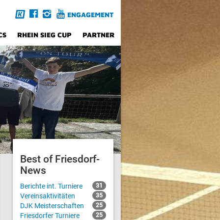
ENGAGEMENT
CS
RHEIN SIEG CUP
PARTNER
Best of Friesdorf-
News
Berichte int. Turniere
31
Vereinsaktivitäten
35
DJK Meisterschaften
25
Friesdorfer Turniere
25