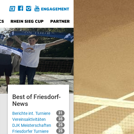
ENGAGEMENT
CS
RHEIN SIEG CUP
PARTNER
Best of Friesdorf-
News
Berichte int. Turniere
31
Vereinsaktivitäten
35
DJK Meisterschaften
25
Friesdorfer Turniere
25