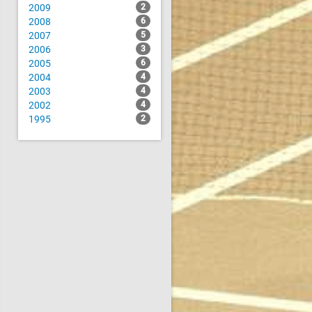
2009
2
2008
6
2007
5
2006
3
2005
6
2004
4
2003
4
2002
4
1995
2