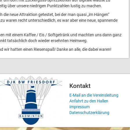
r um dort mit Zuckerguss-Spritzbeuteln auf digitale Mäuse zu
tig über unsere niedrigen Punktzahlen lustig zu machen.
 die neue Attraktion getestet, bei der man quasi „im Hängen“
zu waren recht unterschiedlich, es war aber eine neue, spannende
gen mit einem Kaffee / Eis / Softgetränk und machten uns dann ganz
unkt tatsächlich doch wieder ersehnten Heimweg.
d wir hatten einen Riesenspaß! Danke an alle, die dabei waren!
Kontakt
E-Mail an die Vereinsleitung
Anfahrt zu den Hallen
Impressum
Datenschutzerklärung