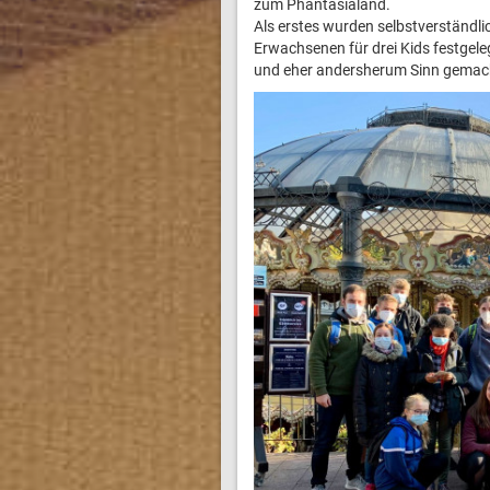
zum Phantasialand.
Als erstes wurden selbstverständli
Erwachsenen für drei Kids festgeleg
und eher andersherum Sinn gemach