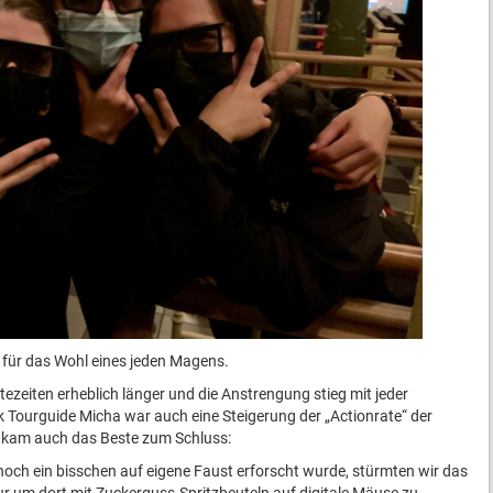
h für das Wohl eines jeden Magens.
zeiten erheblich länger und die Anstrengung stieg mit jeder
k Tourguide Micha war auch eine Steigerung der „Actionrate“ der
o kam auch das Beste zum Schluss:
noch ein bisschen auf eigene Faust erforscht wurde, stürmten wir das