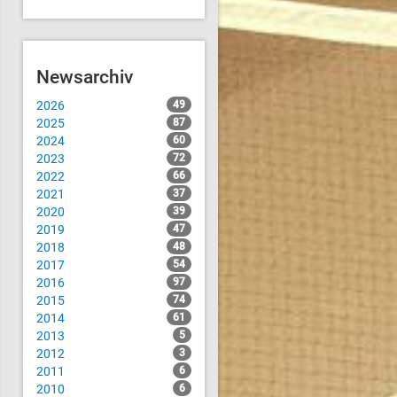
Newsarchiv
2026
49
2025
87
2024
60
2023
72
2022
66
2021
37
2020
39
2019
47
2018
48
2017
54
2016
97
2015
74
2014
61
2013
5
2012
3
2011
6
2010
6