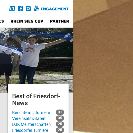
ENGAGEMENT
CS
RHEIN SIEG CUP
PARTNER
Best of Friesdorf-
News
Berichte int. Turniere
31
Vereinsaktivitäten
35
DJK Meisterschaften
25
Friesdorfer Turniere
25