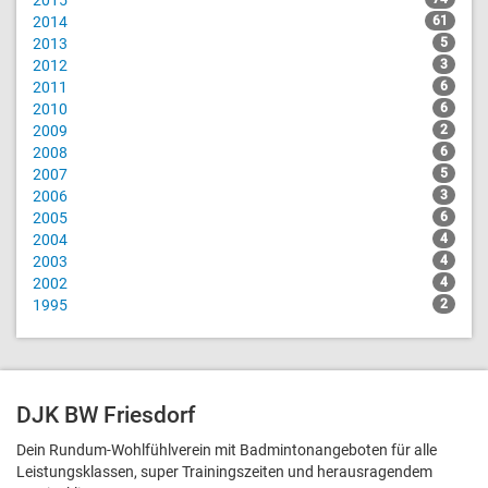
2014
61
2013
5
2012
3
2011
6
2010
6
2009
2
2008
6
2007
5
2006
3
2005
6
2004
4
2003
4
2002
4
1995
2
DJK BW Friesdorf
Dein Rundum-Wohlfühlverein mit Badmintonangeboten für alle
Leistungsklassen, super Trainingszeiten und heraus­ragendem