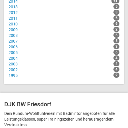
2014
61
2013
5
2012
3
2011
6
2010
6
2009
2
2008
6
2007
5
2006
3
2005
6
2004
4
2003
4
2002
4
1995
2
DJK BW Friesdorf
Dein Rundum-Wohlfühlverein mit Badmintonangeboten für alle
Leistungsklassen, super Trainingszeiten und heraus­ragendem
Vereinsklima.