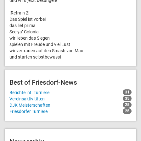
und wird jetzt besungen!
[Refrain 2]
Das Spiel ist vorbei
das lief prima
See ya’ Colonia
wir lieben das Siegen
spielen mit Freude und viel Lust
wir vertrauen auf den Smash von Max
und starten selbstbewusst.
Best of Friesdorf-News
Berichte int. Turniere
31
Vereinsaktivitäten
35
DJK Meisterschaften
25
Friesdorfer Turniere
25