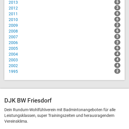
2013
5
2012
3
2011
6
2010
6
2009
2
2008
6
2007
5
2006
3
2005
6
2004
4
2003
4
2002
4
1995
2
DJK BW Friesdorf
Dein Rundum-Wohlfühlverein mit Badmintonangeboten für alle
Leistungsklassen, super Trainingszeiten und heraus­ragendem
Vereinsklima.