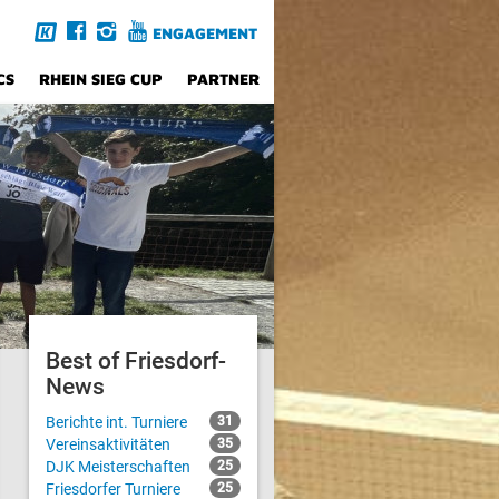
ENGAGEMENT
CS
RHEIN SIEG CUP
PARTNER
Best of Friesdorf-
News
Berichte int. Turniere
31
Vereinsaktivitäten
35
DJK Meisterschaften
25
Friesdorfer Turniere
25