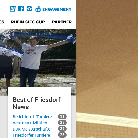
ENGAGEMENT
CS
RHEIN SIEG CUP
PARTNER
Best of Friesdorf-
News
Berichte int. Turniere
31
Vereinsaktivitäten
35
DJK Meisterschaften
25
Friesdorfer Turniere
25