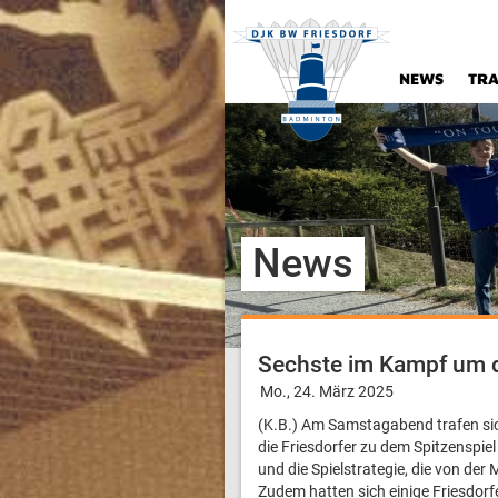
NEWS
TRA
News
Sechste im Kampf um d
Mo., 24. März 2025
(K.B.) Am Samstagabend trafen sich
die Friesdorfer zu dem Spitzenspiel
und die Spielstrategie, die von 
Zudem hatten sich einige Friesdor