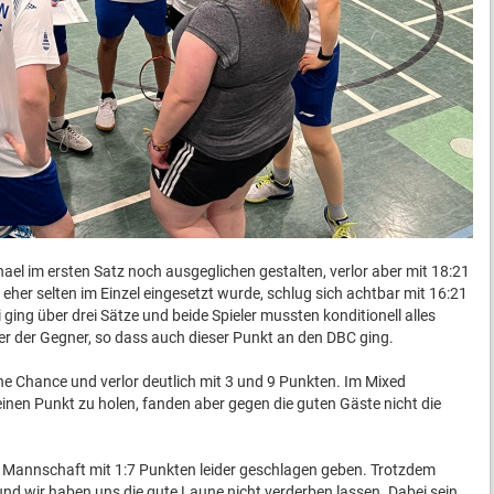
ael im ersten Satz noch ausgeglichen gestalten, verlor aber mit 18:21
 eher selten im Einzel eingesetzt wurde, schlug sich achtbar mit 16:21
 ging über drei Sätze und beide Spieler mussten konditionell alles
er der Gegner, so dass auch dieser Punkt an den DBC ging.
eine Chance und verlor deutlich mit 3 und 9 Punkten. Im Mixed
inen Punkt zu holen, fanden aber gegen die guten Gäste nicht die
 Mannschaft mit 1:7 Punkten leider geschlagen geben. Trotzdem
nd wir haben uns die gute Laune nicht verderben lassen. Dabei sein