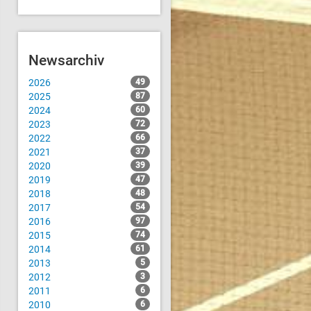
Newsarchiv
2026
49
2025
87
2024
60
2023
72
2022
66
2021
37
2020
39
2019
47
2018
48
2017
54
2016
97
2015
74
2014
61
2013
5
2012
3
2011
6
2010
6