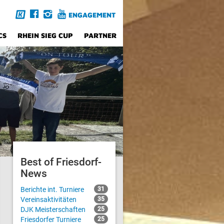
ENGAGEMENT
CS
RHEIN SIEG CUP
PARTNER
Best of Friesdorf-
News
Berichte int. Turniere
31
Vereinsaktivitäten
35
DJK Meisterschaften
25
Friesdorfer Turniere
25