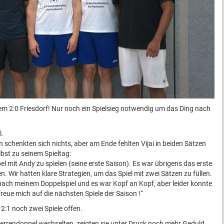
em 2:0 Friesdorf! Nur noch ein Spielsieg notwendig um das Ding nach
l.
n schenkten sich nichts, aber am Ende fehlten Vijai in beiden Sätzen
lbst zu seinem Spieltag:
l mit Andy zu spielen (seine erste Saison). Es war übrigens das erste
n. Wir hatten klare Strategien, um das Spiel mit zwei Sätzen zu füllen.
t nach meinem Doppelspiel und es war Kopf an Kopf, aber leider konnte
freue mich auf die nächsten Spiele der Saison !“
:1 noch zwei Spiele offen.
errendoppel wechselten, zeigten sie unter Druck noch mehr Geduld