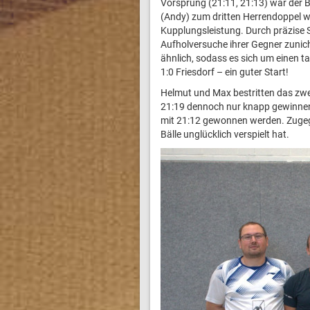
Vorsprung (21:11, 21:13) war der B
(Andy) zum dritten Herrendoppel w
Kupplungsleistung. Durch präzise S
Aufholversuche ihrer Gegner zunich
ähnlich, sodass es sich um einen t
1:0 Friesdorf – ein guter Start!
Helmut und Max bestritten das zwei
21:19 dennoch nur knapp gewinnen.
mit 21:12 gewonnen werden. Zugeg
Bälle unglücklich verspielt hat.