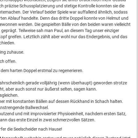
ch präzise Schussplatzierung und stetige Kontrolle konnten sie die
temachen. Der Verlauf beider Spiele war auffallend ähnlich, sodass
erten Ablauf handelte. Denn das dritte Doppel konnte von Helmut und
ewonnen werden. Die gespielten Bälle von den beiden waren vielleicht
geprägt. Teilweise sah man Paul, an diesem Tag unser einziger
opf greifen. Letztlich zählt aber wohl nur das Endergebnis, und das
schieden.
 Ding zuhause.
ch offen.
h dem harten Doppel erstmal zu regenerieren.
ahrscheinlich gerade volljährig (wenn überhaupt) geworden strotze
cht, aber auch sonst nur äußerst selten, sagen kann.
sgleichen.
ner mit konstanten Bällen auf dessen Rückhand in Schach halten.
Anstrengende Ballwechsel.
utzend und mit improvisierter Physioeinheit, nachdem ersten Satz,
n das erste Einzel in zwei schmerzvollen Sätzen.
rfer die Seelscheider nach Hause!