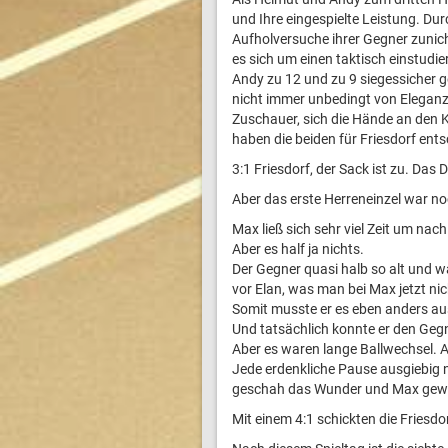
und Ihre eingespielte Leistung. Dur
Aufholversuche ihrer Gegner zunich
es sich um einen taktisch einstudi
Andy zu 12 und zu 9 siegessicher g
nicht immer unbedingt von Eleganz 
Zuschauer, sich die Hände an den K
haben die beiden für Friesdorf ent
3:1 Friesdorf, der Sack ist zu. Das
Aber das erste Herreneinzel war no
Max ließ sich sehr viel Zeit um nac
Aber es half ja nichts.
Der Gegner quasi halb so alt und w
vor Elan, was man bei Max jetzt ni
Somit musste er es eben anders au
Und tatsächlich konnte er den Geg
Aber es waren lange Ballwechsel. 
Jede erdenkliche Pause ausgiebig n
geschah das Wunder und Max gewan
Mit einem 4:1 schickten die Friesdo