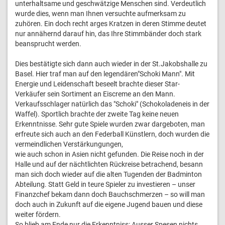
unterhaltsame und geschwätzige Menschen sind. Verdeutlich
wurde dies, wenn man Ihnen versuchte aufmerksam zu
zuhören. Ein doch recht arges Kratzen in deren Stimme deutet
nur annähernd darauf hin, das Ihre Stimmbänder doch stark
beansprucht werden.
Dies bestätigte sich dann auch wieder in der St.Jakobshalle zu
Basel. Hier traf man auf den legendären"Schoki Mann". Mit
Energie und Leidenschaft beseelt brachte dieser Star-
Verkäufer sein Sortiment an Eiscreme an den Mann.
Verkaufsschlager natürlich das "Schoki" (Schokoladeneis in der
Waffel). Sportlich brachte der zweite Tag keine neuen
Erkenntnisse. Sehr gute Spiele wurden zwar dargeboten, man
erfreute sich auch an den Federball Künstlern, doch wurden die
vermeindlichen Verstärkungungen,
wie auch schon in Asien nicht gefunden. Die Reise noch in der
Halle und auf der nächtlichten Rückreise betrachend, besann
man sich doch wieder auf die alten Tugenden der Badminton
Abteilung. Statt Geld in teure Spieler zu investieren – unser
Finanzchef bekam dann doch Bauchschmerzen – so will man
doch auch in Zukunft auf die eigene Jugend bauen und diese
weiter fördern.
So blieb am Ende nur die Erkenntniss: Ausser Spesen nichts