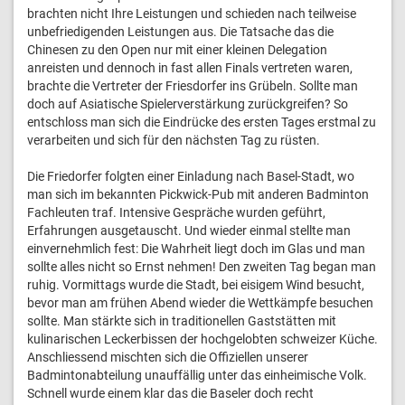
brachten nicht Ihre Leistungen und schieden nach teilweise
unbefriedigenden Leistungen aus. Die Tatsache das die
Chinesen zu den Open nur mit einer kleinen Delegation
anreisten und dennoch in fast allen Finals vertreten waren,
brachte die Vertreter der Friesdorfer ins Grübeln. Sollte man
doch auf Asiatische Spielerverstärkung zurückgreifen? So
entschloss man sich die Eindrücke des ersten Tages erstmal zu
verarbeiten und sich für den nächsten Tag zu rüsten.
Die Friedorfer folgten einer Einladung nach Basel-Stadt, wo
man sich im bekannten Pickwick-Pub mit anderen Badminton
Fachleuten traf. Intensive Gespräche wurden geführt,
Erfahrungen ausgetauscht. Und wieder einmal stellte man
einvernehmlich fest: Die Wahrheit liegt doch im Glas und man
sollte alles nicht so Ernst nehmen! Den zweiten Tag began man
ruhig. Vormittags wurde die Stadt, bei eisigem Wind besucht,
bevor man am frühen Abend wieder die Wettkämpfe besuchen
sollte. Man stärkte sich in traditionellen Gaststätten mit
kulinarischen Leckerbissen der hochgelobten schweizer Küche.
Anschliessend mischten sich die Offiziellen unserer
Badmintonabteilung unauffällig unter das einheimische Volk.
Schnell wurde einem klar das die Baseler doch recht