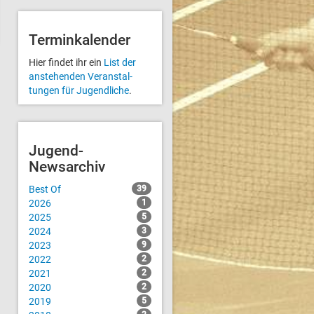
Terminkalender
Hier findet ihr ein
List der
anstehenden Veranstal­
tungen für Jugendliche
.
Jugend-
Newsarchiv
Best Of
39
2026
1
2025
5
2024
3
2023
9
2022
2
2021
2
2020
2
2019
5